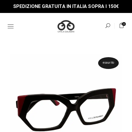
Skip
SPEDIZIONE GRATUITA IN ITALIA SOPRA I 150€
to
the
content
0
esaurito