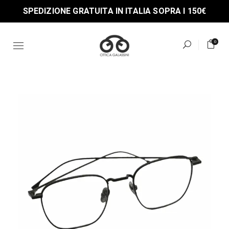
Skip
SPEDIZIONE GRATUITA IN ITALIA SOPRA I 150€
to
the
content
0