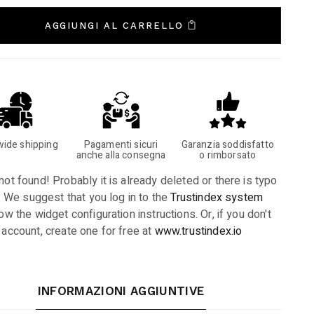
AGGIUNGI AL CARRELLO
ide shipping
Pagamenti sicuri
Garanzia soddisfatto
anche alla consegna
o rimborsato
ot found! Probably it is already deleted or there is typo
D. We suggest that you log in to the
Trustindex system
ow the widget configuration instructions. Or, if you don't
 account, create one for free at
www.trustindex.io
INFORMAZIONI AGGIUNTIVE