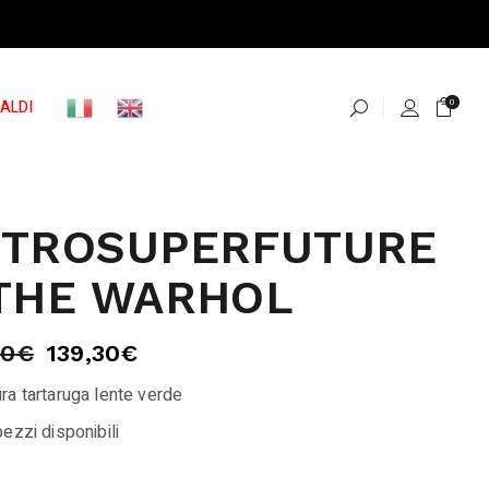
ALDI
0
ETROSUPERFUTURE
THE WARHOL
00
€
139,30
€
ra tartaruga lente verde
ezzi disponibili