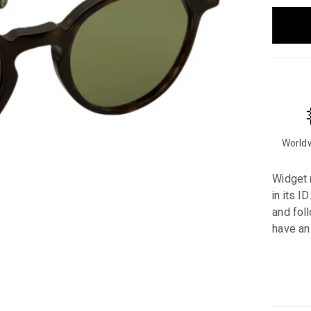
Worldw
Widget n
in its I
and foll
have an