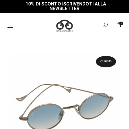
Skip
- 10% DI SCONTO ISCRIVENDOTI ALLA
to
NEWSLETTER
the
content
0
esaurito