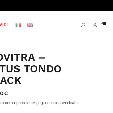
ALDI
0
VITRA –
TUS TONDO
LACK
00
€
ra nero opaco lente grigio scuro specchiato