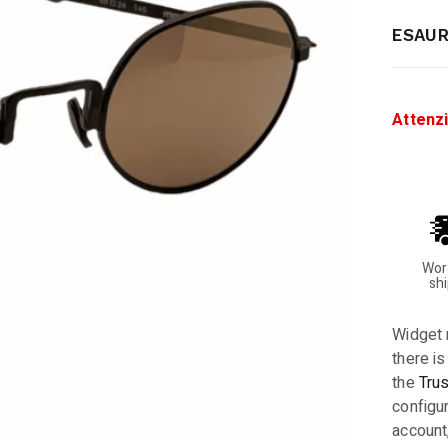
ESAUR
Attenz
Wor
sh
Widget 
there is
the
Tru
configur
account