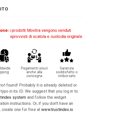
ITO
ione:
i prodotti Movitra vengono venduti
sprovvisti di scatola e custodia originale.
ldwide
Pagamenti sicuri
Garanzia
ipping
anche alla
soddisfatto o
consegna
rimborsato
not found! Probably it is already deleted or
 typo in its ID. We suggest that you log in to
stindex system
and follow the widget
ation instructions. Or, if you don't have an
, create one for free at
www.trustindex.io