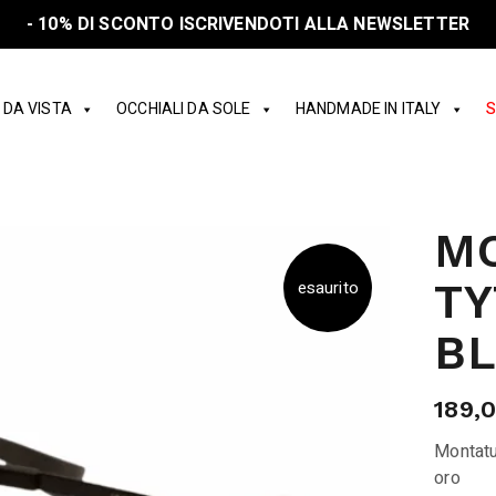
- 10% DI SCONTO ISCRIVENDOTI ALLA NEWSLETTER
 DA VISTA
OCCHIALI DA SOLE
HANDMADE IN ITALY
S
MO
TY
esaurito
B
189,
Montatu
oro