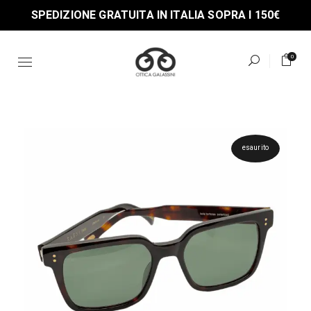
Skip
SPEDIZIONE GRATUITA IN ITALIA SOPRA I 150€
to
the
content
0
esaurito