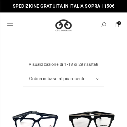
Skip
- 10% DI SCONTO ISCRIVENDOTI ALLA
to
NEWSLETTER
the
content
0
zzo
zzo
Ordina
Visualizzazione di 1-18 di 28 risultati
x
in
base
al
Ordina in base al più recente
più
recente