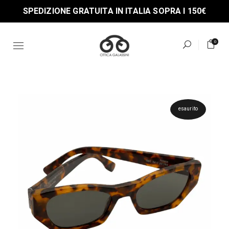
Skip
SPEDIZIONE GRATUITA IN ITALIA SOPRA I 150€
to
the
content
0
esaurito