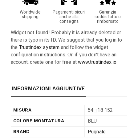
Worldwide
Pagamenti sicuri
Garanzia
shipping
anche alla
soddisfatto o
consegna
rimborsato
Widget not found! Probably it is already deleted or
there is typo in its ID. We suggest that you log in to
the
Trustindex system
and follow the widget
configuration instructions. Or, if you don't have an
account, create one for free at
www.trustindex.io
INFORMAZIONI AGGIUNTIVE
54◻︎18 152
MISURA
BLU
COLORE MONTATURA
Pugnale
BRAND