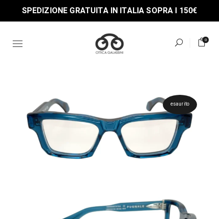
Skip
SPEDIZIONE GRATUITA IN ITALIA SOPRA I 150€
to
the
content
0
esaurito