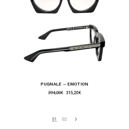
PUGNALE – EMOTION
394,00
€
315,20
€
01
02