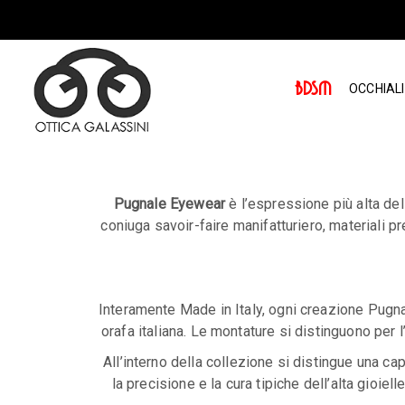
Skip
to
the
content
BDSM
OCCHIALI
Pugnale Eyewear
è l’espressione più alta dell
coniuga savoir-faire manifatturiero, materiali pr
Interamente Made in Italy, ogni creazione Pugnale
orafa italiana. Le montature si distinguono per 
All’interno della collezione si distingue una ca
la precisione e la cura tipiche dell’alta gioie