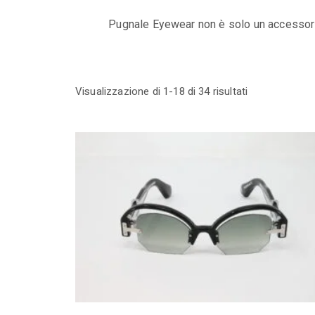
Pugnale Eyewear non è solo un accessorio,
Ordina
Visualizzazione di 1-18 di 34 risultati
in
base
al
più
recente