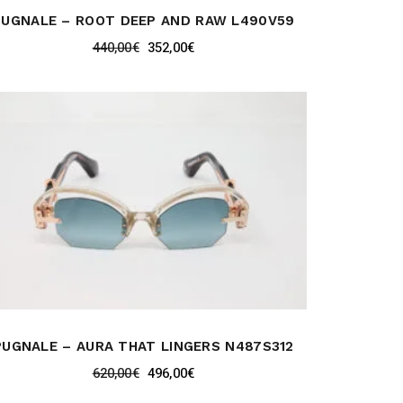
PUGNALE – ROOT DEEP AND RAW L490V59
440,00
€
352,00
€
PUGNALE – AURA THAT LINGERS N487S312
620,00
€
496,00
€