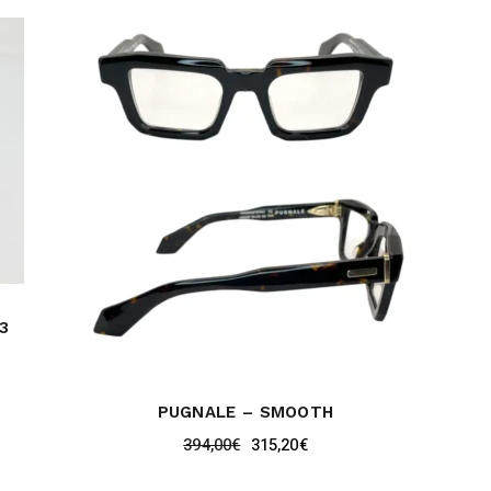
3
PUGNALE – SMOOTH
394,00
€
315,20
€