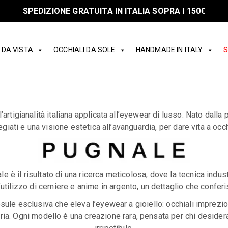
- 10% DI SCONTO ISCRIVENDOTI ALLA NEWSLETTER
 DA VISTA
OCCHIALI DA SOLE
HANDMADE IN ITALY
S
’artigianalità italiana applicata all’eyewear di lusso. Nato dalla 
egiati e una visione estetica all’avanguardia, per dare vita a oc
 è il risultato di una ricerca meticolosa, dove la tecnica indust
l’utilizzo di cerniere e anime in argento, un dettaglio che confer
psule esclusiva che eleva l’eyewear a gioiello: occhiali imprezio
lleria. Ogni modello è una creazione rara, pensata per chi desider