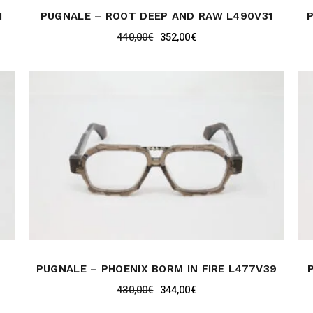
1
PUGNALE – ROOT DEEP AND RAW L490V31
440,00
€
352,00
€
PUGNALE – PHOENIX BORM IN FIRE L477V39
430,00
€
344,00
€