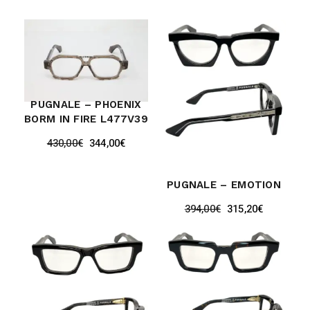
PUGNALE – PHOENIX
BORM IN FIRE L477V39
430,00
€
344,00
€
PUGNALE – EMOTION
394,00
€
315,20
€