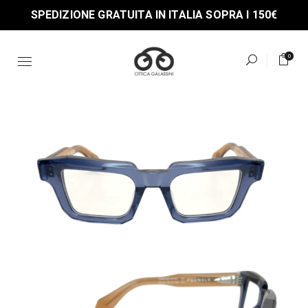
Skip
SPEDIZIONE GRATUITA IN ITALIA SOPRA I 150€
to
the
content
0