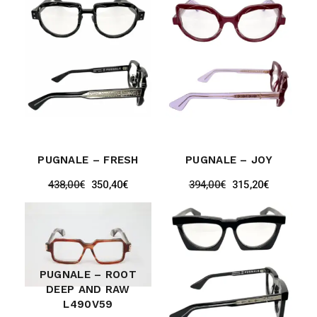
PUGNALE – FRESH
PUGNALE – JOY
438,00
€
350,40
€
394,00
€
315,20
€
PUGNALE – ROOT
DEEP AND RAW
L490V59