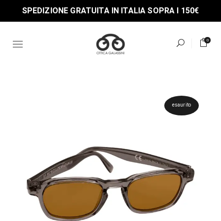
Skip
SPEDIZIONE GRATUITA IN ITALIA SOPRA I 150€
to
the
content
0
esaurito