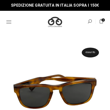
Skip
SPEDIZIONE GRATUITA IN ITALIA SOPRA I 150€
to
the
content
0
esaurito