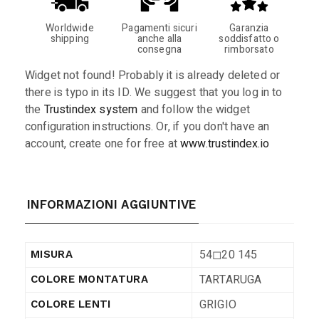
Worldwide
Pagamenti sicuri
Garanzia
shipping
anche alla
soddisfatto o
consegna
rimborsato
Widget not found! Probably it is already deleted or
there is typo in its ID. We suggest that you log in to
the
Trustindex system
and follow the widget
configuration instructions. Or, if you don't have an
account, create one for free at
www.trustindex.io
INFORMAZIONI AGGIUNTIVE
54◻︎20 145
MISURA
TARTARUGA
COLORE MONTATURA
GRIGIO
COLORE LENTI