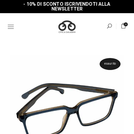
Skip
- 10% DI SCONTO ISCRIVENDOTI ALLA
to
NEWSLETTER
the
content
0
esaurito