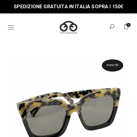
Skip
SPEDIZIONE GRATUITA IN ITALIA SOPRA I 150€
to
the
content
0
esaurito