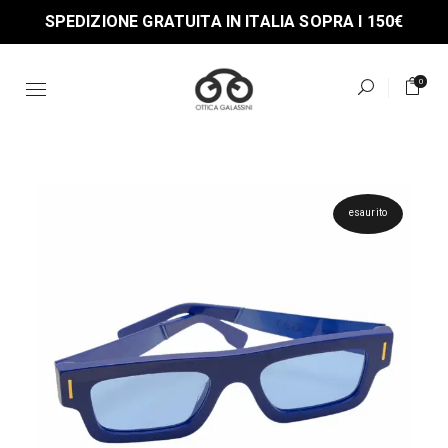
Skip
SPEDIZIONE GRATUITA IN ITALIA SOPRA I 150€
to
the
content
0
esaurito