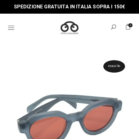
Skip
SPEDIZIONE GRATUITA IN ITALIA SOPRA I 150€
to
the
content
0
esaurito