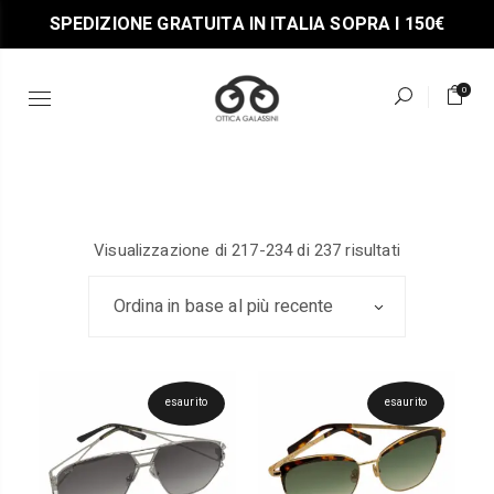
Skip
SPEDIZIONE GRATUITA IN ITALIA SOPRA I 150€
to
the
content
0
zzo
zzo
Ordina
Visualizzazione di 217-234 di 237 risultati
x
in
base
al
Ordina in base al più recente
più
recente
esaurito
esaurito