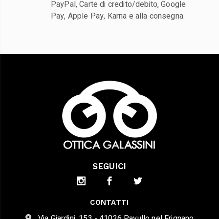
PayPal, Carte di credito/debito, Google
Pay, Apple Pay, Karna e alla consegna.
SEGUICI
CONTATTI
Via Giardini, 153 - 41026 Pavullo nel Frignano